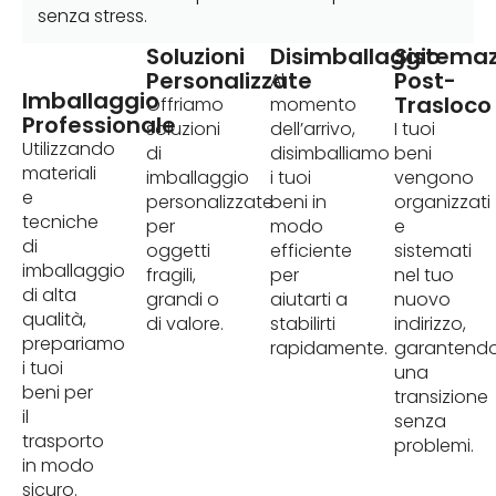
senza stress.
Soluzioni
Disimballaggio
Sistema
Personalizzate
Post-
Al
Imballaggio
Trasloco
Offriamo
momento
Professionale
soluzioni
dell’arrivo,
I tuoi
Utilizzando
di
disimballiamo
beni
materiali
imballaggio
i tuoi
vengono
e
personalizzate
beni in
organizzati
tecniche
per
modo
e
di
oggetti
efficiente
sistemati
imballaggio
fragili,
per
nel tuo
di alta
grandi o
aiutarti a
nuovo
qualità,
di valore.
stabilirti
indirizzo,
prepariamo
rapidamente.
garantend
i tuoi
una
beni per
transizione
il
senza
trasporto
problemi.
in modo
sicuro.